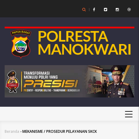
Lompat
ke
isi
utama
MAIN
NAVIGATION
Beranda
-
MEKANISME / PROSEDUR PELAYANAN SKCK
Breadcrumb