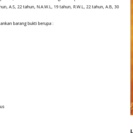
un, A.S, 22 tahun, N.A.W.L, 19 tahun, R.W.L, 22 tahun, A.B, 30
nkan barang bukti berupa :
ikus