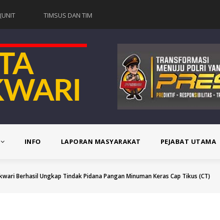
(UNIT
TIMSUS DAN TIM
TIM URC (UNIT
TIM URC (UN
EPAT) SAT
OPSNAL
REAKSI CEPAT) SAT
REAKSI CEPA
SATRESNARKOBA
RESKRIM
RESKRIM
TA
POLRESTA
POLRESTA
POLRESTA
ARI
MANOKWARI
MANOKWARI
MANOKWAR
L
BERHASIL
BERHASIL
BERHASIL
 2
MENGUNGKAP
TANGKAP 2
TANGKAP 2
KASUS
PELAKU
PELAKU
OYOKAN
PEREDARAN
PENGEROYOKAN
PENGEROY
INFO
LAPORAN MASYARAKAT
PEJABAT UTAMA
 RIA
NARKOTIKA JENIS
DI TAMAN RIA
DI TAMAN RI
TEN
SHABU DI
KABUPATEN
KABUPATEN
wari Berhasil Ungkap Tindak Pidana Pangan Minuman Keras Cap Tikus (CT)
ARI
KAWASAN
MANOKWARI
MANOKWAR
LOKALISASI
MARUNI