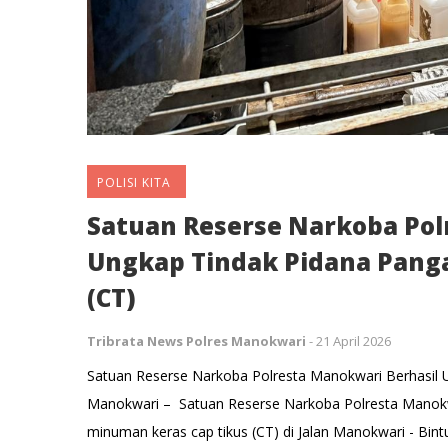
POLISI KITA
Satuan Reserse Narkoba Pol
Ungkap Tindak Pidana Pang
(CT)
Tribrata News Polres Manokwari
-
21 April 2026
Satuan Reserse Narkoba Polresta Manokwari Berhasil 
Manokwari – Satuan Reserse Narkoba Polresta Manokw
minuman keras cap tikus (CT) di Jalan Manokwari - Bin