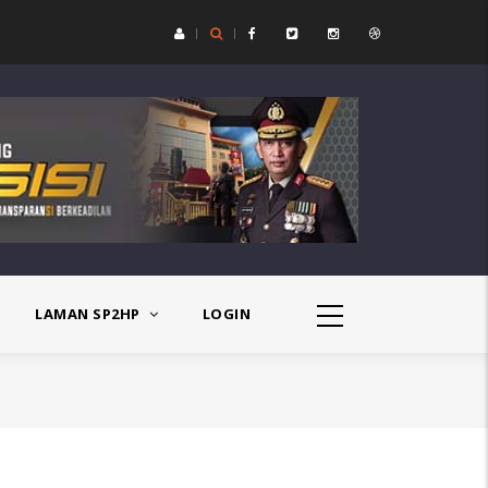
IT
TIMSUS DAN TIM
TIM URC (UNIT
T) SAT
OPSNAL
REAKSI CEPAT) SAT
SATRESNARKOBA
RESKRIM
POLRESTA
POLRESTA
I
MANOKWARI
MANOKWARI
BERHASIL
BERHASIL
MENGUNGKAP
TANGKAP 2
KASUS
PELAKU
OKAN
PEREDARAN
PENGEROYOKAN
LAMAN SP2HP
LOGIN
A
NARKOTIKA JENIS
DI TAMAN RIA
SHABU DI
KABUPATEN
I
KAWASAN
MANOKWARI
LOKALISASI
MARUNI